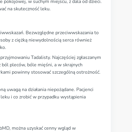
pokojowej, w suchym miejscu, z dala od dzieci.
ać na skuteczność leku.
przeciwwskazań. Bezwzględne przeciwwskazania to
soby z ciężką niewydolnością serca również
ko.
 przyjmowaniu Tadalisty. Najczęściej zgłaszanym
ból pleców, bóle mięśni, a w skrajnych
erkami powinny stosować szczególną ostrożność.
oną uwagą na działania niepożądane. Pacjenci
leku i co zrobić w przypadku wystąpienia
WebMD, można uzyskać cenny wgląd w