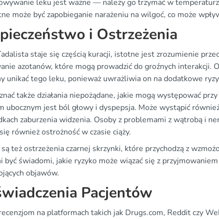
owywanie leku jest ważne — należy go trzymać w temperaturze 
tne może być zapobieganie narażeniu na wilgoć, co może wpływ
pieczeństwo i Ostrzeżenia
adalista staje się częścią kuracji, istotne jest zrozumienie 
anie azotanów, które mogą prowadzić do groźnych interakcji. O
y unikać tego leku, ponieważ uwrażliwia on na dodatkowe ryzy
znać także działania niepożądane, jakie mogą występować przy
m ubocznym jest ból głowy i dyspepsja. Może wystąpić również 
dkach zaburzenia widzenia. Osoby z problemami z wątrobą i n
się również ostrożność w czasie ciąży.
są też ostrzeżenia czarnej skrzynki, które przychodzą z wzmoż
i być świadomi, jakie ryzyko może wiązać się z przyjmowaniem 
ojących objawów.
wiadczenia Pacjentów
 recenzjom na platformach takich jak Drugs.com, Reddit czy 