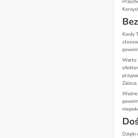
Przech
Korzys
Bez
Kiedy T
stosow
powinn
Warto 
efekte
przypa
Zaleca 
Ważne 
powinn
niepok
Doś
Dzięki