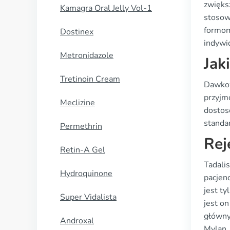
zwiększ
Kamagra Oral Jelly Vol-1
stosow
formom
Dostinex
indywi
Metronidazole
Jak
Tretinoin Cream
Dawkow
przyjm
Meclizine
dostos
standa
Permethrin
Rej
Retin-A Gel
Tadali
Hydroquinone
pacjen
jest ty
Super Vidalista
jest on
głównyc
Androxal
Mylan.