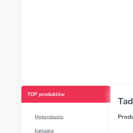
TOP produktów
Tad
Prod
Mebendazole
Kamagra