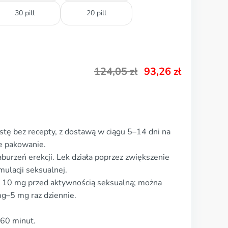
30 pill
20 pill
124,05
zł
93,26
zł
stę bez recepty, z dostawą w ciągu 5–14 dni na
e pakowanie.
aburzeń erekcji. Lek działa poprzez zwiększenie
ulacji seksualnej.
j 10 mg przed aktywnością seksualną; można
g–5 mg raz dziennie.
–60 minut.