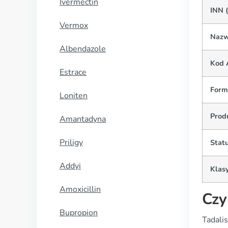
Ivermectin
INN 
Vermox
Nazw
Albendazole
Kod 
Estrace
Form
Loniten
Prod
Amantadyna
Priligy
Statu
Addyi
Klasy
Amoxicillin
Czy
Bupropion
Tadalis