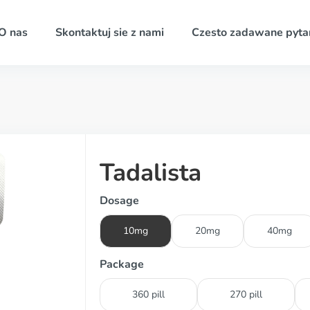
O nas
Skontaktuj sie z nami
Czesto zadawane pyta
Tadalista
Dosage
10mg
20mg
40mg
Package
360 pill
270 pill