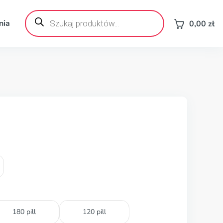
Wyszukiwarka
produktów
nia
0,00
zł
180 pill
120 pill