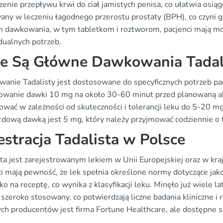
enie przepływu krwi do ciał jamistych penisa, co ułatwia osiągni
any w leczeniu łagodnego przerostu prostaty (BPH), co czyni
 dawkowania, w tym tabletkom i roztworom, pacjenci mają mo
dualnych potrzeb.
ie Są Główne Dawkowania Tadal
anie Tadalisty jest dostosowane do specyficznych potrzeb pacj
owanie dawki 10 mg na około 30-60 minut przed planowaną 
ować w zależności od skuteczności i tolerancji leku do 5-20 m
rdową dawką jest 5 mg, który należy przyjmować codziennie o t
estracja Tadalista w Polsce
sta jest zarejestrowanym lekiem w Unii Europejskiej oraz w kra
ci mają pewność, że lek spełnia określone normy dotyczące jako
lko na receptę, co wynika z klasyfikacji leku. Minęło już wiele la
 szeroko stosowany, co potwierdzają liczne badania kliniczne i
h producentów jest firma Fortune Healthcare, ale dostępne są 