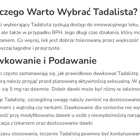
czego Warto Wybrać Tadalista?
ci wybierający Tadalista zyskują dostęp do innowacyjnego leku,
, ale także w przypadku BPH. Jego długi czas działania, który
zaniem. Co więcej, lek jest dobrze tolerowany przez większość 
yczaj łagodne i przejrzyste.
kowanie i Podawanie
ci często zastanawiają się, jak prawidłowo dawkować Tadalist
órą należy przyjąć przed planowaną aktywnością seksualną. W 
e się 5 mg raz dziennie. Dobór dawki może być różny w zależno
ąc Tadalistę, szczególną uwagę należy zwrócić na dostosowani
mami z wątrobą czy nerkami. Dawkowanie dla seniorów nie wyma
ność przy modyfikowaniu dawek u osób z niewydolnością narzą
tacja z lekarzem oraz dostosowanie dawki.
czasu stosowania, leczenie Tadalistą powinno być kontynuowane