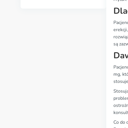
Dla
Pacjen
erekcji
rozwią
są zazw
Daw
Pacjen
mg, kt
stosuj
Stosuj
proble
ostroż
konsul
Co do 