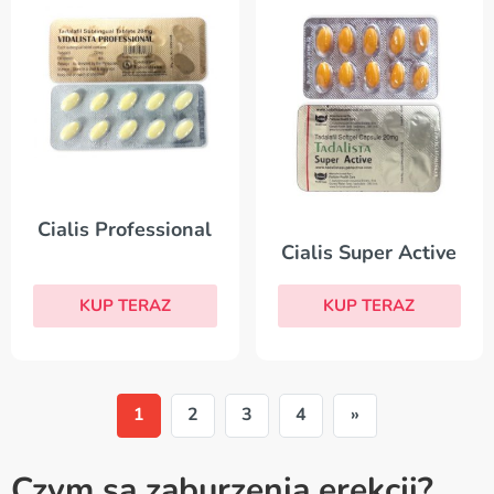
Cialis Professional
Cialis Super Active
KUP TERAZ
KUP TERAZ
1
2
3
4
»
Czym są zaburzenia erekcji?