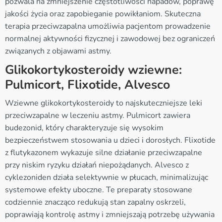
pozwala na zmniejszenie częstotliwości napadów, poprawę
jakości życia oraz zapobieganie powikłaniom. Skuteczna
terapia przeciwzapalna umożliwia pacjentom prowadzenie
normalnej aktywności fizycznej i zawodowej bez ograniczeń
związanych z objawami astmy.
Glikokortykosteroidy wziewne:
Pulmicort, Flixotide, Alvesco
Wziewne glikokortykosteroidy to najskuteczniejsze leki
przeciwzapalne w leczeniu astmy. Pulmicort zawiera
budezonid, który charakteryzuje się wysokim
bezpieczeństwem stosowania u dzieci i dorosłych. Flixotide
z flutykazonem wykazuje silne działanie przeciwzapalne
przy niskim ryzyku działań niepożądanych. Alvesco z
cyklezoniden działa selektywnie w płucach, minimalizując
systemowe efekty uboczne. Te preparaty stosowane
codziennie znacząco redukują stan zapalny oskrzeli,
poprawiają kontrolę astmy i zmniejszają potrzebę używania