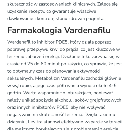
skuteczność w zastosowaniach klinicznych. Zaleca się
uzyskanie recepty, co gwarantuje właściwe
dawkowanie i kontrolę stanu zdrowia pacjenta.
Farmakologia Vardenafilu
Wardenafil to inhibitor PDE5, który działa poprzez
poprawę przepływu krwi do prącia, co jest kluczowe w
leczeniu zaburzeń erekcji. Działanie leku zaczyna się w
czasie od 25 do 60 minut po zażyciu, co sprawia, że jest
to optymalny czas do planowania aktywności
seksualnych. Metabolizm Vardenafilu zachodzi głównie
w wątrobie, a jego czas półtrwania wynosi około 4-5
godzin. Warto wspomnieć o interakcjach, ponieważ
należy unikać spożycia alkoholu, soków grejpfrutowych
oraz innych inhibitorów PDE5, aby nie wpływać
negatywnie na skuteczność leczenia. Dzięki takiemu
działaniu, Levitra stanowi efektywne wsparcie w terapii
dla mężczyzn borykających się z problemami z erekcją.