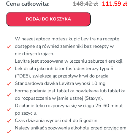
Cena całkowita:
148,42
zł
111,59
zł
DODAJ DO KOSZYKA
W naszej aptece możesz kupić Levitra na receptę,
dostępne są również zamienniki bez recepty w
niektórych krajach.
Levitra jest stosowana w leczeniu zaburzeń erekcji.
Lek działa jako inhibitor fosfodiesterazy typu 5
(PDE5), zwiększając przepływ krwi do prącia.
Standardowa dawka Levitra wynosi 10 mg.
Formą podania jest tabletka powlekana lub tabletka
do rozpuszczenia w jamie ustnej (Staxyn).
Działanie leku rozpoczyna się w ciągu 25-60 minut
po zażyciu.
Czas działania wynosi od 4 do 5 godzin.
Należy unikać spożywania alkoholu przed przyjęciem