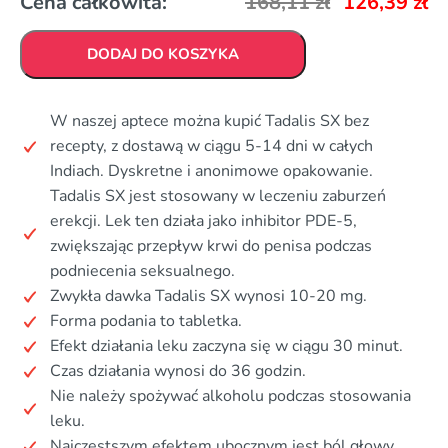
Cena całkowita:
168,11
zł
126,39
zł
DODAJ DO KOSZYKA
W naszej aptece można kupić Tadalis SX bez
recepty, z dostawą w ciągu 5-14 dni w całych
Indiach. Dyskretne i anonimowe opakowanie.
Tadalis SX jest stosowany w leczeniu zaburzeń
erekcji. Lek ten działa jako inhibitor PDE-5,
zwiększając przepływ krwi do penisa podczas
podniecenia seksualnego.
Zwykła dawka Tadalis SX wynosi 10-20 mg.
Forma podania to tabletka.
Efekt działania leku zaczyna się w ciągu 30 minut.
Czas działania wynosi do 36 godzin.
Nie należy spożywać alkoholu podczas stosowania
leku.
Najczęstszym efektem ubocznym jest ból głowy.