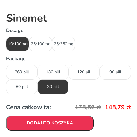
Sinemet
Dosage
10/100mg
25/100mg
25/250mg
Package
360 pill
180 pill
120 pill
90 pill
60 pill
30 pill
Cena całkowita:
178,56
zł
148,79
zł
DODAJ DO KOSZYKA