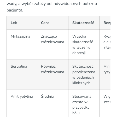
wady, a wybór zależy od indywidualnych potrzeb
pacjenta.
Lek
Cena
Skuteczność
Bezpie
Mirtazapina
Znacząco
Wysoka
Ryzyko s
zróżnicowana
skuteczność
ale nisk
w leczeniu
interakcj
depresji
Sertralina
Również
Skuteczność
Minimal
zróżnicowana
potwierdzona
ryzyko s
w badaniach
klinicznych
Amitryptylina
Średnia
Stosowana
Większe
często w
interakcj
przypadku
bólu