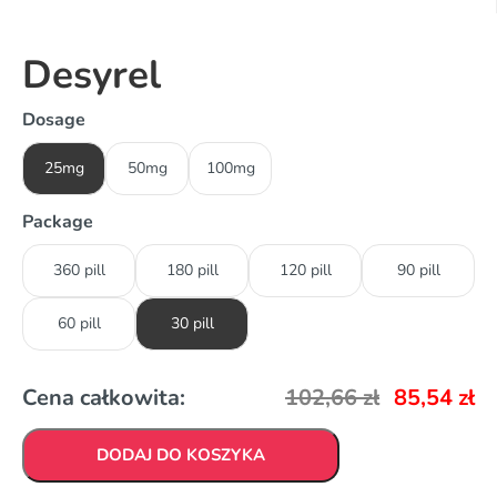
Desyrel
Dosage
25mg
50mg
100mg
Package
360 pill
180 pill
120 pill
90 pill
60 pill
30 pill
Cena całkowita:
102,66
zł
85,54
zł
DODAJ DO KOSZYKA