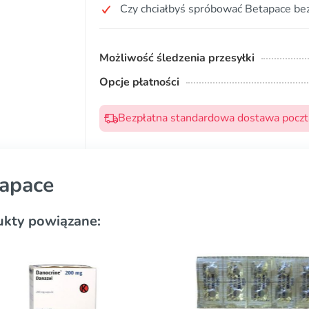
Czy chciałbyś spróbować Betapace bez
Możliwość śledzenia przesyłki
Opcje płatności
Bezpłatna standardowa dostawa pocztą
apace
ukty powiązane: