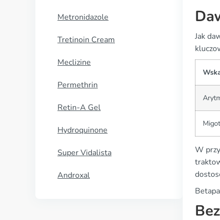
Daw
Metronidazole
Jak da
Tretinoin Cream
kluczo
Meclizine
Wska
Permethrin
Aryt
Retin-A Gel
Migo
Hydroquinone
W prz
Super Vidalista
traktow
dostos
Androxal
Betapa
Bez