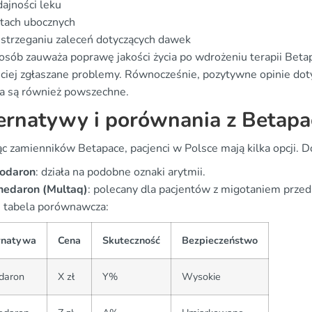
ajności leku
tach ubocznych
strzeganiu zaleceń dotyczących dawek
osób zauważa poprawę jakości życia po wdrożeniu terapii Betap
ściej zgłaszane problemy. Równocześnie, pozytywne opinie dot
ia są również powszechne.
ernatywy i porównania z Betapa
ąc zamienników Betapace, pacjenci w Polsce mają kilka opcji. D
odaron
: działa na podobne oznaki arytmii.
nedaron (Multaq)
: polecany dla pacjentów z migotaniem prze
j tabela porównawcza:
rnatywa
Cena
Skuteczność
Bezpieczeństwo
daron
X zł
Y%
Wysokie