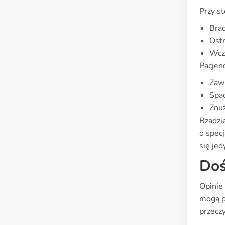
Przy s
Bra
Ostr
Wcz
Pacjen
Zaw
Spad
Znu
Rzadzi
o spec
się jed
Doś
Opinie 
mogą p
przeczy