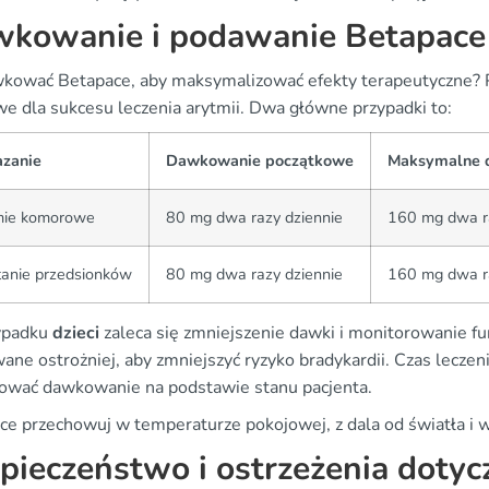
kowanie i podawanie Betapace
wkować Betapace, aby maksymalizować efekty terapeutyczne? 
we dla sukcesu leczenia arytmii. Dwa główne przypadki to:
zanie
Dawkowanie początkowe
Maksymalne 
mie komorowe
80 mg dwa razy dziennie
160 mg dwa ra
tanie przedsionków
80 mg dwa razy dziennie
160 mg dwa ra
ypadku
dzieci
zaleca się zmniejszenie dawki i monitorowanie fu
ane ostrożniej, aby zmniejszyć ryzyko bradykardii. Czas leczen
ować dawkowanie na podstawie stanu pacjenta.
ce przechowuj w temperaturze pokojowej, z dala od światła i w
pieczeństwo i ostrzeżenia dotyc