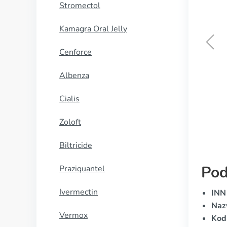
Stromectol
Kamagra Oral Jelly
Cenforce
Rocaltrol
Albenza
KUP TERAZ
Cialis
Zoloft
Biltricide
Pod
Praziquantel
Ivermectin
INN
Naz
Vermox
Kod