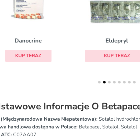
Danocrine
Eldepryl
KUP TERAZ
KUP TERAZ
stawowe Informacje O Betapac
 (Międzynarodowa Nazwa Niepatentowa):
Sotalol hydrochlo
wa handlowa dostępna w Polsce:
Betapace, Sotalol, Sotalol 
 ATC:
C07AA07