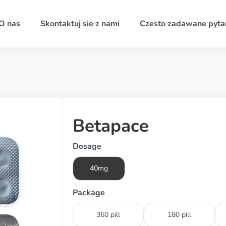
O nas
Skontaktuj sie z nami
Czesto zadawane pyta
Betapace
Dosage
40mg
Package
360 pill
180 pill