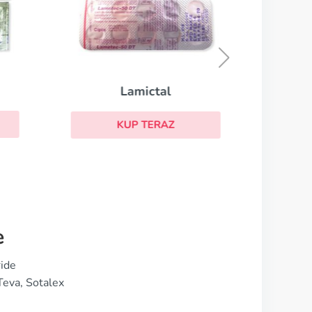
Lamictal
KUP TERAZ
e
ride
Teva, Sotalex