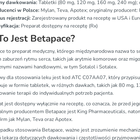
my dawkowania:
Tabletki (80 mg, 120 mg, 160 mg, 240 mg); 
ducenci w Polsce:
Mylan, Teva, Apotex; oryginalny producent:
us rejestracji:
Zarejestrowany produkt na receptę w USA i Eur
yfikacja:
Preparat dostępny na receptę (Rx)
To Jest Betapace?
ce to preparat medyczny, którego międzynarodowa nazwa to sot
h zaburzeń rytmu serca, takich jak arytmie komorowe oraz mig
żnymi nazwami handlowymi, w tym Sotalol i Sotalex.
wy dla stosowania leku jest kod ATC C07AA07, który przypisu
uje w formie tabletek, w różnych dawkach, takich jak 80 mg,
owanie terapii do indywidualnych potrzeb pacjenta.
t jest dostępny wyłącznie na receptę, co oznacza, że przed je
alnym producentem Betapace jest King Pharmaceuticals, natomi
firm jak Mylan, Teva oraz Apotex.
padku stosowania Betapace, ważne jest zrozumienie mechanizmu
ń lekarza dotyczących dawkowania i częstotliwości przyjmowani