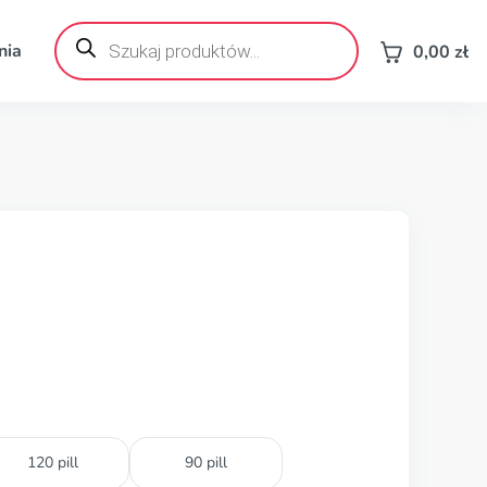
Wyszukiwarka
produktów
nia
0,00
zł
120 pill
90 pill