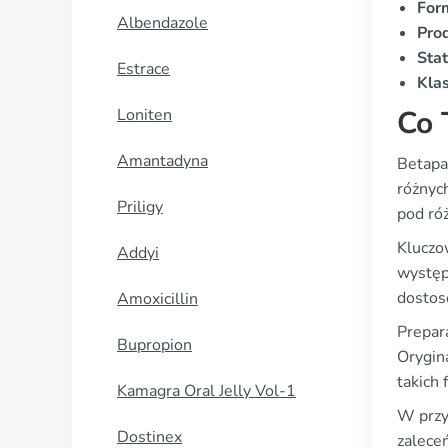
For
Albendazole
Pro
Stat
Estrace
Klas
Co 
Loniten
Amantadyna
Betapa
różnyc
Priligy
pod ró
Kluczo
Addyi
występ
dostos
Amoxicillin
Prepara
Bupropion
Orygin
takich 
Kamagra Oral Jelly Vol-1
W przy
Dostinex
zalece