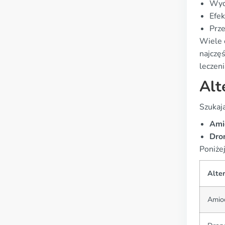
Wyd
Efek
Prze
Wiele 
najczę
leczen
Alt
Szukaj
Ami
Dro
Poniże
Alte
Amio