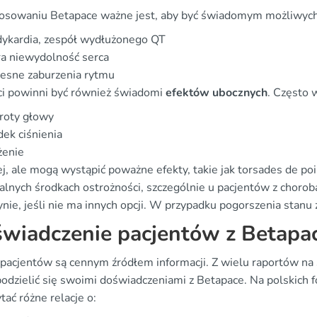
tosowaniu Betapace ważne jest, aby być świadomym możliwyc
dykardia, zespół wydłużonego QT
a niewydolność serca
esne zaburzenia rytmu
ci powinni być również świadomi
efektów ubocznych
. Często 
roty głowy
ek ciśnienia
żenie
ej, ale mogą wystąpić poważne efekty, takie jak torsades de p
jalnych środkach ostrożności, szczególnie u pacjentów z choro
ynie, jeśli nie ma innych opcji. W przypadku pogorszenia stanu 
wiadczenie pacjentów z Betapa
pacjentów są cennym źródłem informacji. Z wielu raportów na s
odzielić się swoimi doświadczeniami z Betapace. Na polskich 
tać różne relacje o: