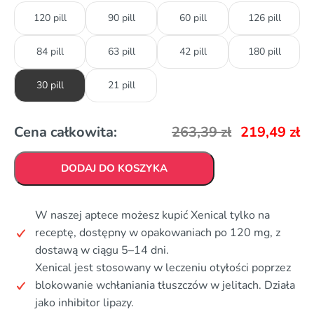
120 pill
90 pill
60 pill
126 pill
84 pill
63 pill
42 pill
180 pill
30 pill
21 pill
Cena całkowita:
263,39
zł
219,49
zł
DODAJ DO KOSZYKA
W naszej aptece możesz kupić Xenical tylko na
receptę, dostępny w opakowaniach po 120 mg, z
dostawą w ciągu 5–14 dni.
Xenical jest stosowany w leczeniu otyłości poprzez
blokowanie wchłaniania tłuszczów w jelitach. Działa
jako inhibitor lipazy.