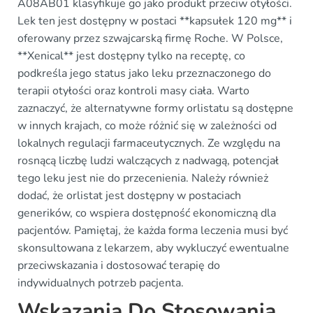
A08AB01 klasyfikuje go jako produkt przeciw otyłości.
Lek ten jest dostępny w postaci **kapsułek 120 mg** i
oferowany przez szwajcarską firmę Roche. W Polsce,
**Xenical** jest dostępny tylko na receptę, co
podkreśla jego status jako leku przeznaczonego do
terapii otyłości oraz kontroli masy ciała. Warto
zaznaczyć, że alternatywne formy orlistatu są dostępne
w innych krajach, co może różnić się w zależności od
lokalnych regulacji farmaceutycznych. Ze względu na
rosnącą liczbę ludzi walczących z nadwagą, potencjał
tego leku jest nie do przecenienia. Należy również
dodać, że orlistat jest dostępny w postaciach
generików, co wspiera dostępność ekonomiczną dla
pacjentów. Pamiętaj, że każda forma leczenia musi być
skonsultowana z lekarzem, aby wykluczyć ewentualne
przeciwskazania i dostosować terapię do
indywidualnych potrzeb pacjenta.
Wskazania Do Stosowania