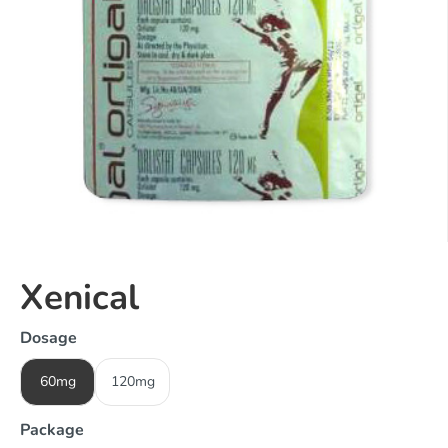
Xenical
Dosage
60mg
120mg
Package