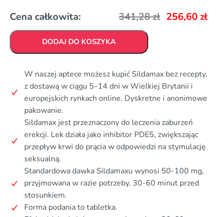
Cena całkowita:
341,28
zł
256,60
zł
DODAJ DO KOSZYKA
W naszej aptece możesz kupić Sildamax bez recepty,
z dostawą w ciągu 5–14 dni w Wielkiej Brytanii i
europejskich rynkach online. Dyskretne i anonimowe
pakowanie.
Sildamax jest przeznaczony do leczenia zaburzeń
erekcji. Lek działa jako inhibitor PDE5, zwiększając
przepływ krwi do prącia w odpowiedzi na stymulację
seksualną.
Standardowa dawka Sildamaxu wynosi 50-100 mg,
przyjmowana w razie potrzeby, 30-60 minut przed
stosunkiem.
Forma podania to tabletka.