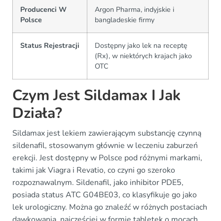
Producenci W
Argon Pharma, indyjskie i
Polsce
bangladeskie firmy
Status Rejestracji
Dostępny jako lek na receptę
(Rx), w niektórych krajach jako
OTC
Czym Jest Sildamax I Jak
Działa?
Sildamax jest lekiem zawierającym substancję czynną
sildenafil, stosowanym głównie w leczeniu zaburzeń
erekcji. Jest dostępny w Polsce pod różnymi markami,
takimi jak Viagra i Revatio, co czyni go szeroko
rozpoznawalnym. Sildenafil, jako inhibitor PDE5,
posiada status ATC G04BE03, co klasyfikuje go jako
lek urologiczny. Można go znaleźć w różnych postaciach
dawkowania, najczęściej w formie tabletek o mocach