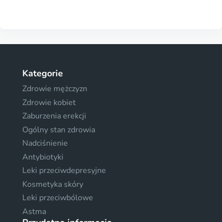
Kategorie
Zdrowie mężczyzn
Zdrowie kobiet
Zaburzenia erekcji
Ogólny stan zdrowia
Nadciśnienie
Antybiotyki
Leki przeciwdepresyjne
Kosmetyka skóry
Leki przeciwbólowe
Astma