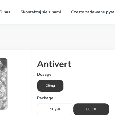
O nas
Skontaktuj sie z nami
Czesto zadawane pyta
Antivert
Dosage
25mg
Package
90 pill
60 pill