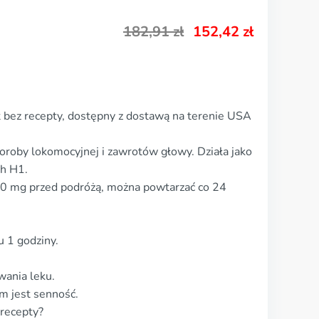
182,91
zł
152,42
zł
 bez recepty, dostępny z dostawą na terenie USA
oroby lokomocyjnej i zawrotów głowy. Działa jako
h H1.
0 mg przed podróżą, można powtarzać co 24
u 1 godziny.
wania leku.
m jest senność.
 recepty?