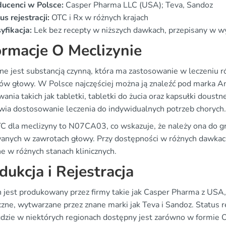
ducenci w Polsce:
Casper Pharma LLC (USA); Teva, Sandoz
us rejestracji:
OTC i Rx w różnych krajach
yfikacja:
Lek bez recepty w niższych dawkach, przepisany w w
ormacje O Meclizynie
ine jest substancją czynną, która ma zastosowanie w leczeniu 
ów głowy. W Polsce najczęściej można ją znaleźć pod marka An
nia takich jak tabletki, tabletki do żucia oraz kapsułki doustn
wia dostosowanie leczenia do indywidualnych potrzeb chorych.
C dla meclizyny to N07CA03, co wskazuje, że należy ona do 
anych w zawrotach głowy. Przy dostępności w różnych dawkach i
e w różnych stanach klinicznych.
dukcja i Rejestracja
n jest produkowany przez firmy takie jak Casper Pharma z USA,
zne, wytwarzane przez znane marki jak Teva i Sandoz. Status r
gdzie w niektórych regionach dostępny jest zarówno w formie OT