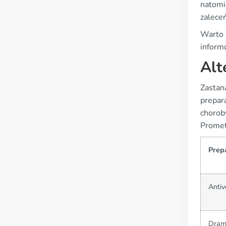
natomi
zalece
Warto z
inform
Alt
Zastana
prepar
chorob
Prometh
Prep
Antiv
Dram