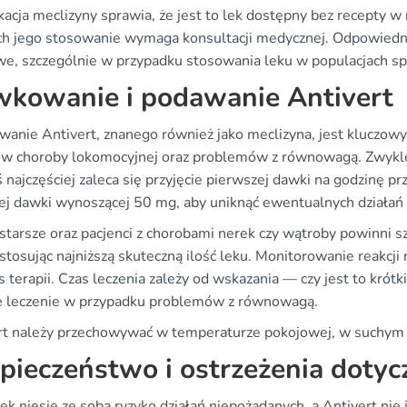
ikacja meclizyny sprawia, że jest to lek dostępny bez recepty 
h jego stosowanie wymaga konsultacji medycznej. Odpowiedni
e, szczególnie w przypadku stosowania leku w populacjach specj
kowanie i podawanie Antivert
anie Antivert, znanego również jako meclizyna, jest kluczow
w choroby lokomocyjnej oraz problemów z równowagą. Zwykle
 najczęściej zaleca się przyjęcie pierwszej dawki na godzinę 
j dawki wynoszącej 50 mg, aby uniknąć ewentualnych działań
starsze oraz pacjenci z chorobami nerek czy wątroby powinni 
stosując najniższą skuteczną ilość leku. Monitorowanie reakcji
 terapii. Czas leczenia zależy od wskazania — czy jest to krót
e leczenie w przypadku problemów z równowagą.
rt należy przechowywać w temperaturze pokojowej, w suchym m
pieczeństwo i ostrzeżenia dotyc
ek niesie ze sobą ryzyko działań niepożądanych, a Antivert ni