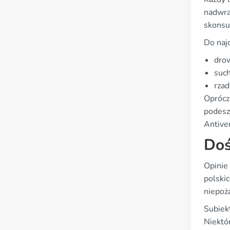
nadwra
skonsu
Do naj
dro
suc
rzad
Oprócz
podesz
Antiver
Doś
Opinie
polski
niepoż
Subiek
Niektó