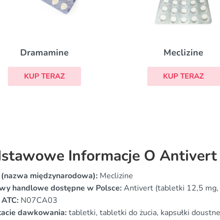
Dramamine
Meclizine
KUP TERAZ
KUP TERAZ
stawowe Informacje O Antivert
 (nazwa międzynarodowa):
Meclizine
wy handlowe dostępne w Polsce:
Antivert (tabletki 12,5 mg
 ATC:
N07CA03
tacie dawkowania:
tabletki, tabletki do żucia, kapsułki doustn