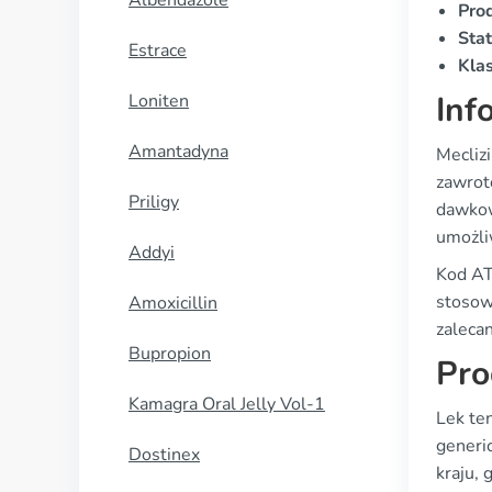
Albendazole
Pro
Stat
Estrace
Klas
Inf
Loniten
Amantadyna
Mecliz
zawrot
Priligy
dawkowa
umożli
Addyi
Kod AT
stosow
Amoxicillin
zalecan
Bupropion
Pro
Kamagra Oral Jelly Vol-1
Lek te
generic
Dostinex
kraju, 