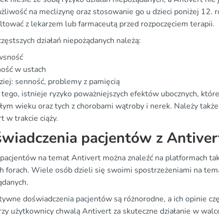
żliwość na meclizynę oraz stosowanie go u dzieci poniżej 12. 
ltować z lekarzem lub farmaceutą przed rozpoczęciem terapii.
częstszych działań niepożądanych należą:
wsność
hość w ustach
ziej: senność, problemy z pamięcią
 tego, istnieje ryzyko poważniejszych efektów ubocznych, kt
łym wieku oraz tych z chorobami wątroby i nerek. Należy także
t w trakcie ciąży.
wiadczenia pacjentów z Antiver
 pacjentów na temat Antivert można znaleźć na platformach ta
ch forach. Wiele osób dzieli się swoimi spostrzeżeniami na te
ądanych.
tywne doświadczenia pacjentów są różnorodne, a ich opinie częs
rzy użytkownicy chwalą Antivert za skuteczne działanie w walce