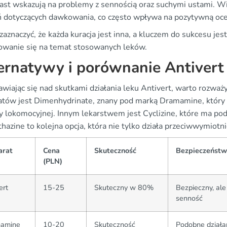
ast wskazują na problemy z sennością oraz suchymi ustami. Wi
ń dotyczących dawkowania, co często wpływa na pozytywną oce
aznaczyć, że każda kuracja jest inna, a kluczem do sukcesu jes
owanie się na temat stosowanych leków.
ernatywy i porównanie Antivert
wiając się nad skutkami działania leku Antivert, warto rozważ
atów jest Dimenhydrinate, znany pod marką Dramamine, któr
y lokomocyjnej. Innym lekarstwem jest Cyclizine, które ma p
azine to kolejna opcja, która nie tylko działa przeciwwymiotni
arat
Cena
Skuteczność
Bezpieczeńst
(PLN)
ert
15-25
Skuteczny w 80%
Bezpieczny, a
senność
amine
10-20
Skuteczność
Podobne działa