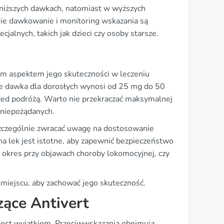
w niższych dawkach, natomiast w wyższych
e dawkowanie i monitoring wskazania są
alnych, takich jak dzieci czy osoby starsze.
ym aspektem jego skuteczności w leczeniu
 dawka dla dorosłych wynosi od 25 mg do 50
przed podróżą. Warto nie przekraczać maksymalnej
 niepożądanych.
szczególnie zwracać uwagę na dostosowanie
 na lek jest istotne, aby zapewnić bezpieczeństwo
ki okres przy objawach choroby lokomocyjnej, czy
iejscu, aby zachować jego skuteczność.
zące Antivert
e jest wyjątkiem. Przeciwwskazania obejmują