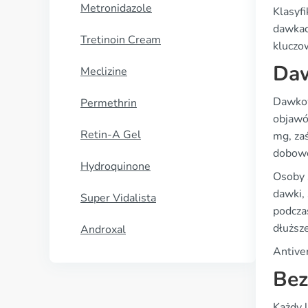
Metronidazole
Klasyf
dawkac
Tretinoin Cream
kluczow
Daw
Meclizine
Dawkow
Permethrin
objawó
Retin-A Gel
mg, zaś
dobowe
Hydroquinone
Osoby 
dawki, 
Super Vidalista
podczas
dłuższ
Androxal
Antive
Bez
Każdy l