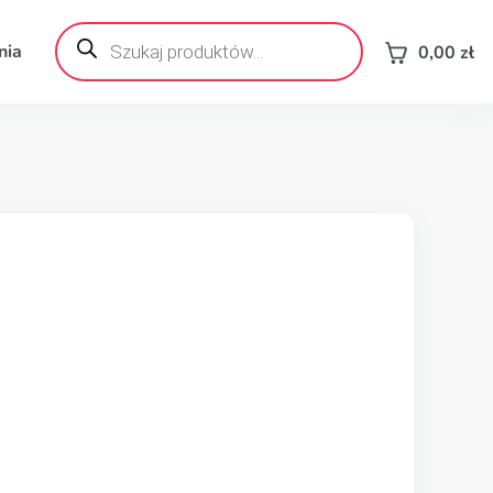
Wyszukiwarka
produktów
nia
0,00
zł