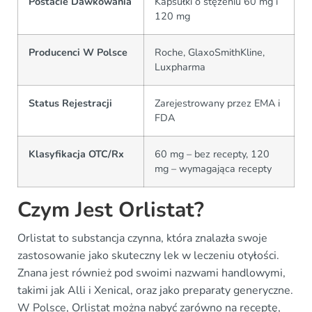
Postacie Dawkowania
Kapsułki o stężeniu 60 mg i
120 mg
Producenci W Polsce
Roche, GlaxoSmithKline,
Luxpharma
Status Rejestracji
Zarejestrowany przez EMA i
FDA
Klasyfikacja OTC/Rx
60 mg – bez recepty, 120
mg – wymagająca recepty
Czym Jest Orlistat?
Orlistat to substancja czynna, która znalazła swoje
zastosowanie jako skuteczny lek w leczeniu otyłości.
Znana jest również pod swoimi nazwami handlowymi,
takimi jak Alli i Xenical, oraz jako preparaty generyczne.
W Polsce, Orlistat można nabyć zarówno na receptę,