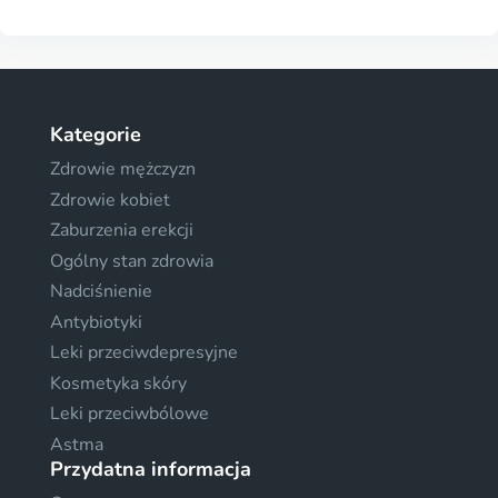
Kategorie
Zdrowie mężczyzn
Zdrowie kobiet
Zaburzenia erekcji
Ogólny stan zdrowia
Nadciśnienie
Antybiotyki
Leki przeciwdepresyjne
Kosmetyka skóry
Leki przeciwbólowe
Astma
Przydatna informacja