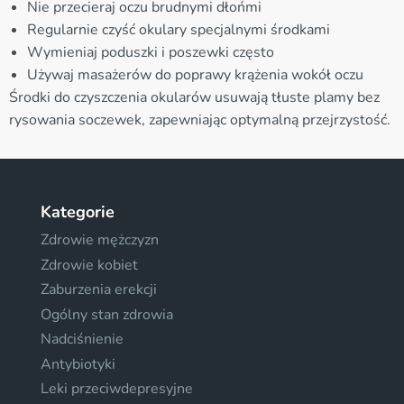
Nie przecieraj oczu brudnymi dłońmi
Regularnie czyść okulary specjalnymi środkami
Wymieniaj poduszki i poszewki często
Używaj masażerów do poprawy krążenia wokół oczu
Środki do czyszczenia okularów usuwają tłuste plamy bez
rysowania soczewek, zapewniając optymalną przejrzystość.
Kategorie
Zdrowie mężczyzn
Zdrowie kobiet
Zaburzenia erekcji
Ogólny stan zdrowia
Nadciśnienie
Antybiotyki
Leki przeciwdepresyjne