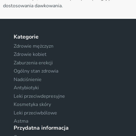
dostosowania dawkowania.
Kategorie
Zdrowie mężczyzn
Zdrowie kobiet
Zaburzenia erekcji
Ogólny stan zdrowia
Nadciśnienie
Antybiotyki
Leki przeciwdepresyjne
Kosmetyka skóry
Leki przeciwbólowe
Astma
Przydatna informacja